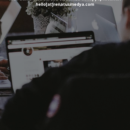
hello[at]renatusmedya.com