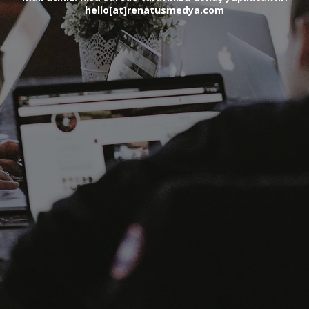
hello[at]renatusmedya.com