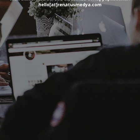
hello[at]renatusmedya.com