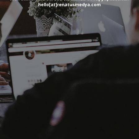
hello[at]renatusmedya.com