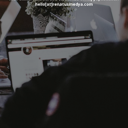
hello[at]renatusmedya.com