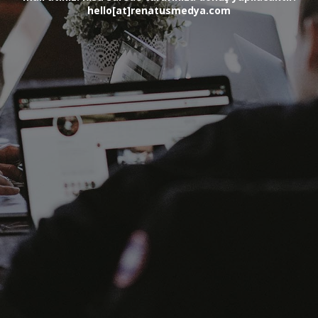
hello[at]renatusmedya.com