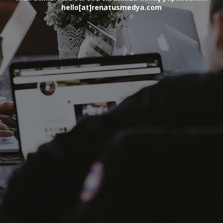
hello[at]renatusmedya.com