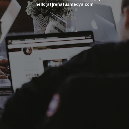
hello[at]renatusmedya.com