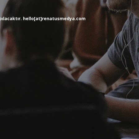
yapılacaktır. hello[at]renatusmedya.com