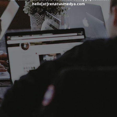
hello[at]renatusmedya.com