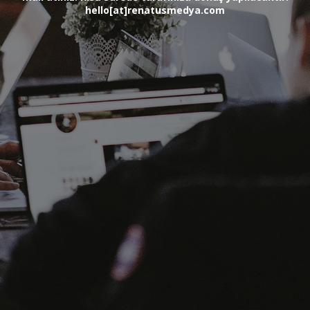
hello[at]renatusmedya.com