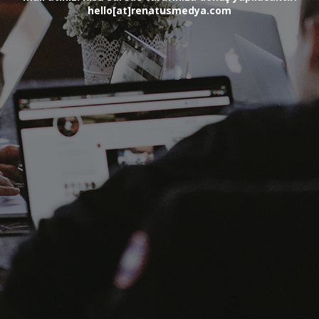
hello[at]renatusmedya.com