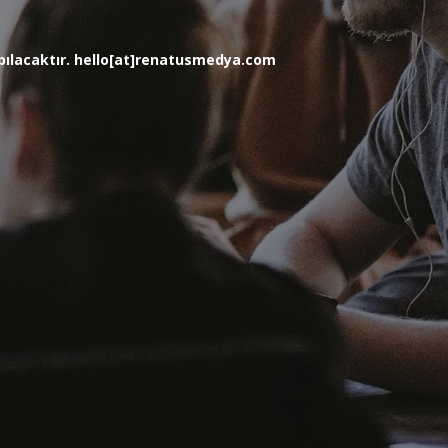
yapılacaktır. hello[at]renatusmedya.com