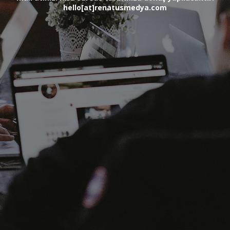
hello[at]renatusmedya.com