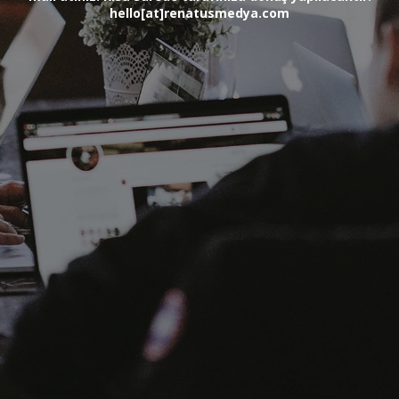
hello[at]renatusmedya.com