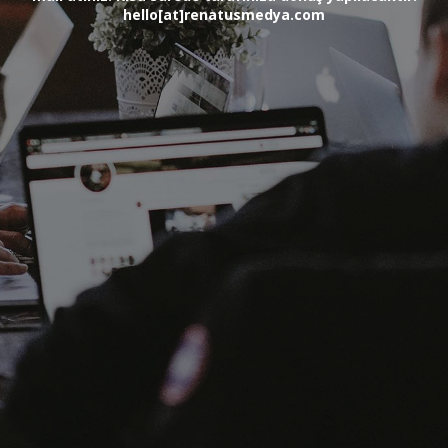
hello[at]renatusmedya.com