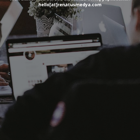
hello[at]renatusmedya.com