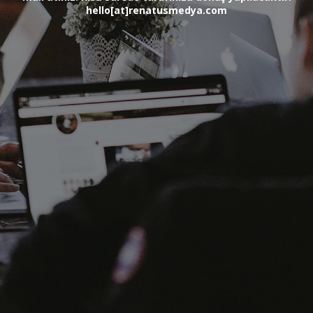
hello[at]renatusmedya.com