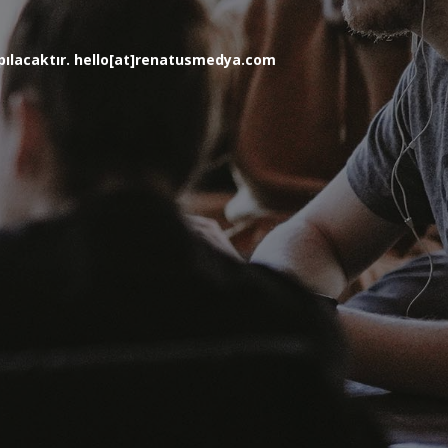
yapılacaktır. hello[at]renatusmedya.com