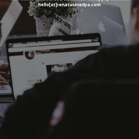
hello[at]renatusmedya.com