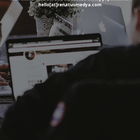
hello[at]renatusmedya.com