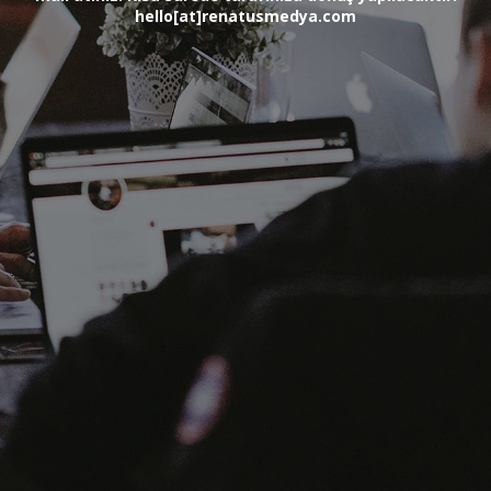
hello[at]renatusmedya.com