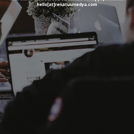
hello[at]renatusmedya.com