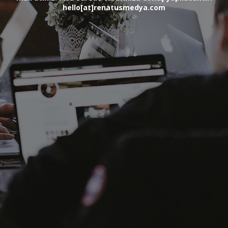
hello[at]renatusmedya.com