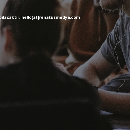
yapılacaktır. hello[at]renatusmedya.com