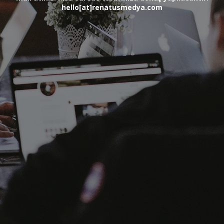
hello[at]renatusmedya.com