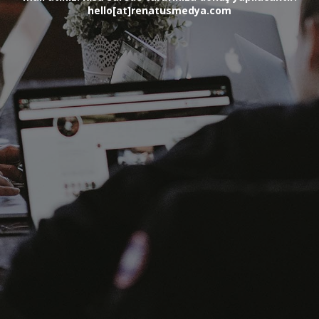
hello[at]renatusmedya.com