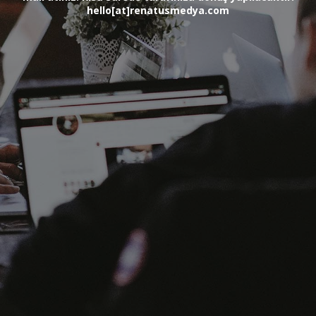
hello[at]renatusmedya.com