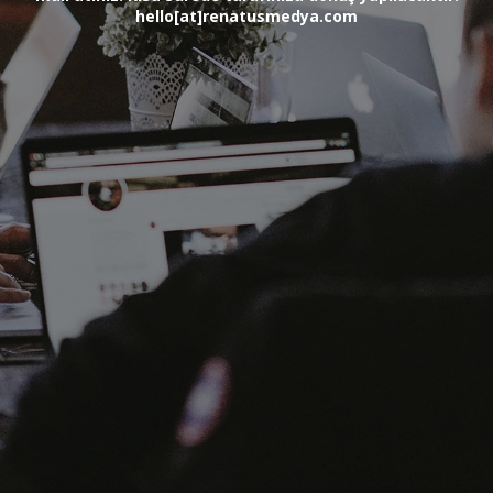
hello[at]renatusmedya.com