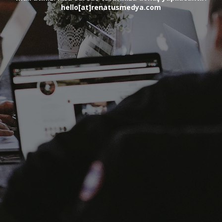
hello[at]renatusmedya.com