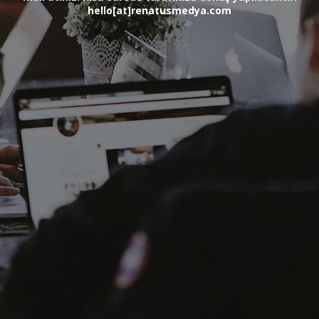
hello[at]renatusmedya.com