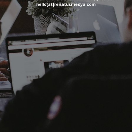
hello[at]renatusmedya.com