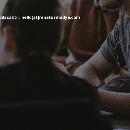
yapılacaktır. hello[at]renatusmedya.com