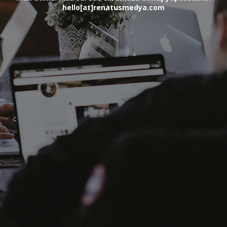
hello[at]renatusmedya.com