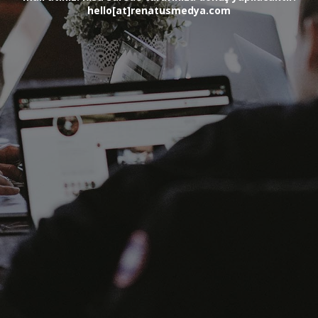
hello[at]renatusmedya.com