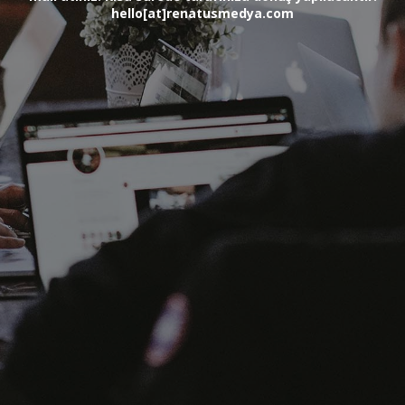
hello[at]renatusmedya.com