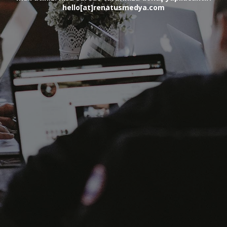
hello[at]renatusmedya.com