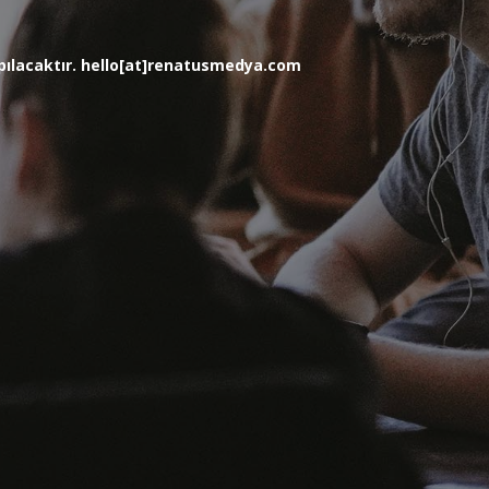
yapılacaktır. hello[at]renatusmedya.com