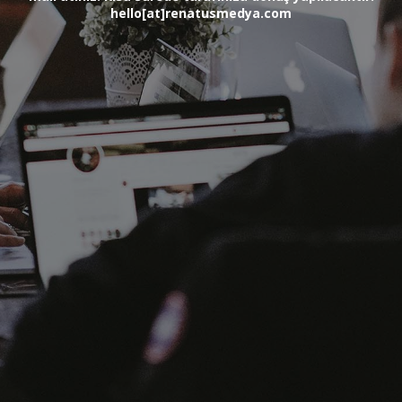
hello[at]renatusmedya.com