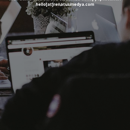
hello[at]renatusmedya.com